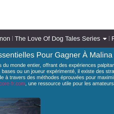
nnon
The Love Of Dog Tales Series
ssentielles Pour Gagner À Malina
s du monde entier, offrant des expériences palpita
bases ou un joueur expérimenté, il existe des str
ide à travers des méthodes éprouvées pour maximis
core-fr.com
, une ressource utile pour les amateurs