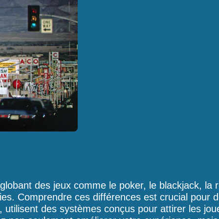
lobant des jeux comme le poker, le blackjack, la 
gies. Comprendre ces différences est crucial pour 
, utilisent des systèmes conçus pour attirer les jou