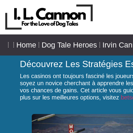
Home
Dog Tale Heroes
Irvin Ca
Découvrez Les Stratégies E
Les casinos ont toujours fasciné les joueur
soyez un novice cherchant à apprendre les 
vos chances de gains. Cet article vous gu
plus sur les meilleures options, visitez
bets