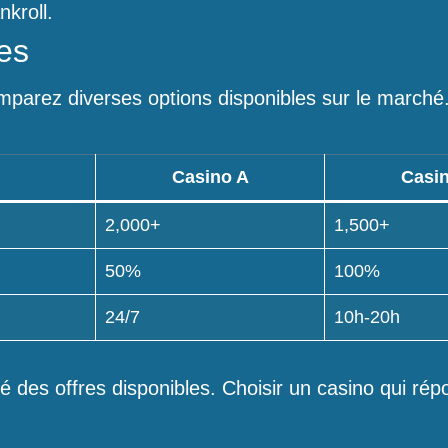
nkroll.
es
mparez diverses options disponibles sur le marché.
Casino A
Casi
2,000+
1,500+
50%
100%
24/7
10h-20h
é des offres disponibles. Choisir un casino qui r