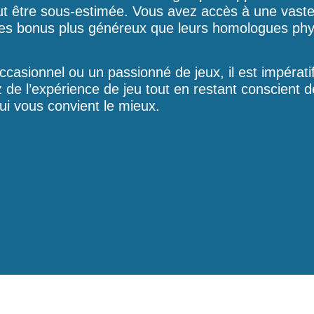
ut être sous-estimée. Vous avez accès à une vast
t des bonus plus généreux que leurs homologues ph
casionnel ou un passionné de jeux, il est impératif
de l’expérience de jeu tout en restant conscient de
qui vous convient le mieux.