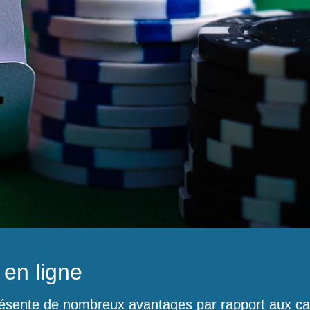
 en ligne
présente de nombreux avantages par rapport aux cas