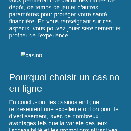
vous permettant de définir des limites de
dépôt, de temps de jeu et d’autres
paramètres pour protéger votre santé
financière. En vous renseignant sur ces
aspects, vous pouvez jouer sereinement et
profiter de l’expérience.
Pourquoi choisir un casino
en ligne
En conclusion, les casinos en ligne
représentent une excellente option pour le
divertissement, avec de nombreux
avantages tels que la variété des jeux,
l’accessibilité et les promotions attractives.