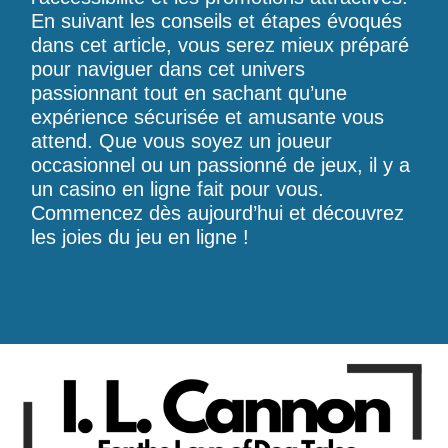
En suivant les conseils et étapes évoqués
dans cet article, vous serez mieux préparé
pour naviguer dans cet univers
passionnant tout en sachant qu’une
expérience sécurisée et amusante vous
attend. Que vous soyez un joueur
occasionnel ou un passionné de jeux, il y a
un casino en ligne fait pour vous.
Commencez dès aujourd’hui et découvrez
les joies du jeu en ligne !