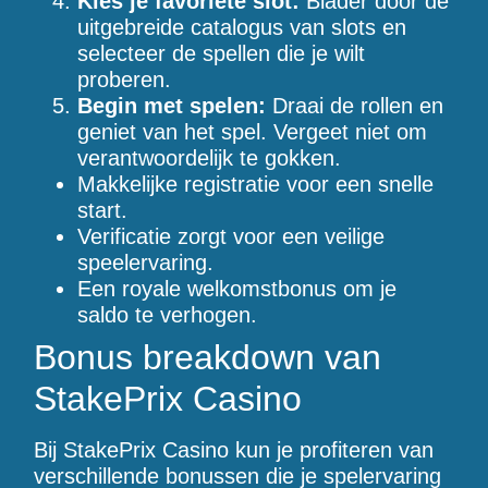
Kies je favoriete slot:
Blader door de
uitgebreide catalogus van slots en
selecteer de spellen die je wilt
proberen.
Begin met spelen:
Draai de rollen en
geniet van het spel. Vergeet niet om
verantwoordelijk te gokken.
Makkelijke registratie voor een snelle
start.
Verificatie zorgt voor een veilige
speelervaring.
Een royale welkomstbonus om je
saldo te verhogen.
Bonus breakdown van
StakePrix Casino
Bij StakePrix Casino kun je profiteren van
verschillende bonussen die je spelervaring