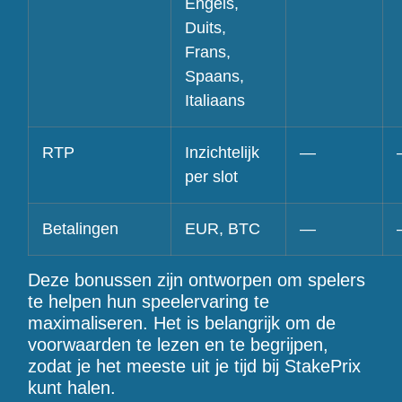
Engels,
Duits,
Frans,
Spaans,
Italiaans
RTP
Inzichtelijk
—
per slot
Betalingen
EUR, BTC
—
Deze bonussen zijn ontworpen om spelers
te helpen hun speelervaring te
maximaliseren. Het is belangrijk om de
voorwaarden te lezen en te begrijpen,
zodat je het meeste uit je tijd bij StakePrix
kunt halen.