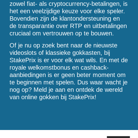
zowel fiat- als cryptocurrency-betalingen, is
het een veelzijdige keuze voor elke speler.
Bovendien zijn de klantondersteuning en
de transparantie over RTP en uitbetalingen
cruciaal om vertrouwen op te bouwen.
Of je nu op zoek bent naar de nieuwste
videoslots of klassieke gokkasten, bij
StakePrix is er voor elk wat wils. En met de
royale welkomstbonus en cashback-
aanbiedingen is er geen beter moment om
te beginnen met spelen. Dus waar wacht je
nog op? Meld je aan en ontdek de wereld
van online gokken bij StakePrix!