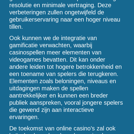
resolutie en minimale vertraging. Deze
verbeteringen zullen ongetwijfeld de
gebruikerservaring naar een hoger niveau
tillen.
Ook kunnen we de integratie van
gamificatie verwachten, waarbij
casinospellen meer elementen van
videogames bevatten. Dit kan onder
andere leiden tot hogere betrokkenheid en
een toename van spelers die terugkeren.
Elementen zoals beloningen, niveaus en
uitdagingen maken de spellen
aantrekkelijker en kunnen een breder
publiek aanspreken, vooral jongere spelers
die gewend zijn aan interactieve
ervaringen.
De toekomst van online casino’s zal ook