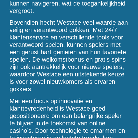
kunnen navigeren, wat de toegankelijkheid
vergroot.
Bovendien hecht Westace veel waarde aan
veilig en verantwoord gokken. Met 24/7
klantenservice en verschillende tools voor
verantwoord spelen, kunnen spelers met
een gerust hart genieten van hun favoriete
spellen. De welkomstbonus en gratis spins
zijn ook aantrekkelijk voor nieuwe spelers,
waardoor Westace een uitstekende keuze
is voor zowel nieuwkomers als ervaren
gokkers.
Met een focus op innovatie en
klanttevredenheid is Westace goed
gepositioneerd om een belangrijke speler
te blijven in de toekomst van online
casino’s. Door technologie te omarmen en
te investeren in de laatste trends, kan