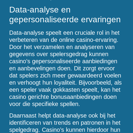
Data-analyse en
gepersonaliseerde ervaringen
Data-analyse speelt een cruciale rol in het
verbeteren van de online casino-ervaring.
Door het verzamelen en analyseren van
gegevens over spelersgedrag kunnen
casino’s gepersonaliseerde aanbiedingen
en aanbevelingen doen. Dit zorgt ervoor
dat spelers zich meer gewaardeerd voelen
en verhoogt hun loyaliteit. Bijvoorbeeld, als
een speler vaak gokkasten speelt, kan het
casino gerichte bonusaanbiedingen doen
voor die specifieke spellen.
Daarnaast helpt data-analyse ook bij het
identificeren van trends en patronen in het
spelgedrag. Casino’s kunnen hierdoor hun