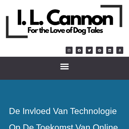
De Invloed Van Technologie
Op De Toekomst Van Online