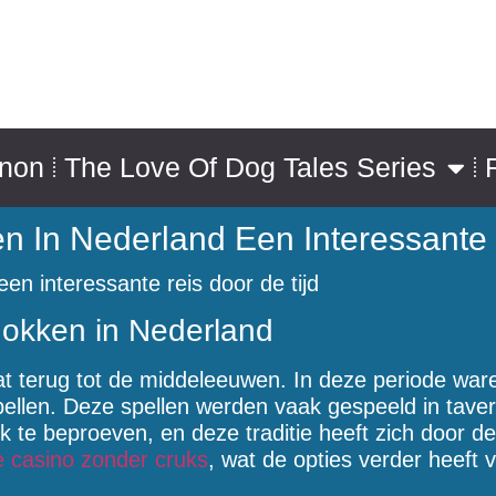
nnon
The Love Of Dog Tales Series
 In Nederland Een Interessante 
n interessante reis door de tijd
gokken in Nederland
 terug tot de middeleeuwen. In deze periode ware
pellen. Deze spellen werden vaak gespeeld in tave
uk te beproeven, en deze traditie heeft zich door 
e casino zonder cruks
, wat de opties verder heeft 