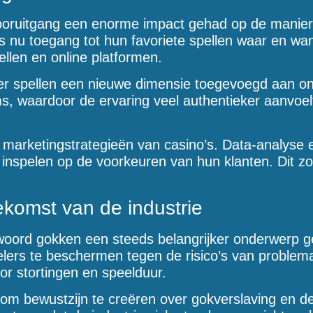
e vooruitgang een enorme impact gehad op de man
nu toegang tot hun favoriete spellen waar en wanne
llen en online platformen.
ler spellen een nieuwe dimensie toegevoegd aan on
s, waardoor de ervaring veel authentieker aanvoelt.
 marketingstrategieën van casino’s. Data-analyse 
 inspelen op de voorkeuren van hun klanten. Dit z
komst van de industrie
twoord gokken een steeds belangrijker onderwerp 
rs te beschermen tegen de risico’s van problema
oor stortingen en speelduur.
m bewustzijn te creëren over gokverslaving en de