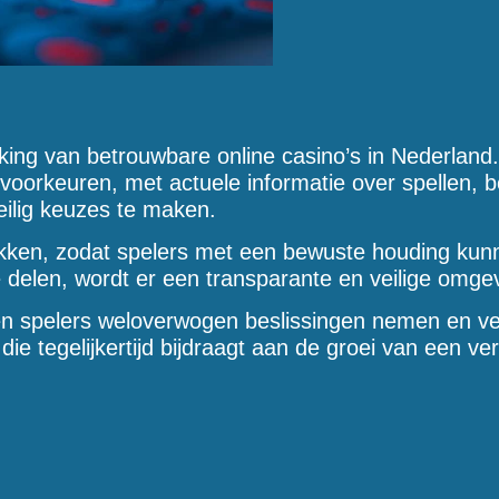
ijking van betrouwbare online casino’s in Nederlan
voorkeuren, met actuele informatie over spellen, 
veilig keuzes te maken.
okken, zodat spelers met een bewuste houding kun
e delen, wordt er een transparante en veilige omge
nen spelers weloverwogen beslissingen nemen en v
 die tegelijkertijd bijdraagt aan de groei van een v