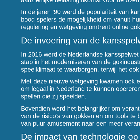
In de jaren ’90 werd de populariteit van 
bood spelers de mogelijkheid om vanuit hu
regulering en wetgeving omtrent online go
De invoering van de kansspel
In 2016 werd de Nederlandse kansspelwet v
stap in het moderniseren van de gokindust
speelklimaat te waarborgen, terwijl het oo
Met deze nieuwe wetgeving kwamen ook ei
om legaal in Nederland te kunnen opereren.
spellen die zij speelden.
Bovendien werd het belangrijker om veran
van de risico’s van gokken en om tools te 
van puur amusement naar een meer verant
De impact van technologie op