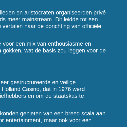
ieden en aristocraten organiseerden privé-
ds meer mainstream. Dit leidde tot een
vertalen naar de oprichting van officiële
e voor een mix van enthousiasme en
an gokken, wat de basis zou leggen voor de
eer gestructureerde en veilige
t Holland Casino, dat in 1976 werd
liefhebbers en om de staatskas te
s konden genieten van een breed scala aan
oor entertainment, maar ook voor een