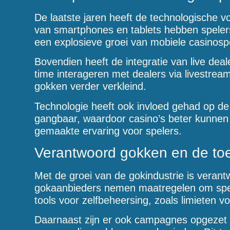
De laatste jaren heeft de technologisch
van smartphones en tablets hebben spelers 
een explosieve groei van mobiele casinospe
Bovendien heeft de integratie van live dea
time interageren met dealers via livestream
gokken verder verkleind.
Technologie heeft ook invloed gehad op de
gangbaar, waardoor casino’s beter kunnen
gemaakte ervaring voor spelers.
Verantwoord gokken en de toe
Met de groei van de gokindustrie is veran
gokaanbieders nemen maatregelen om spele
tools voor zelfbeheersing, zoals limieten v
Daarnaast zijn er ook campagnes opgezet o