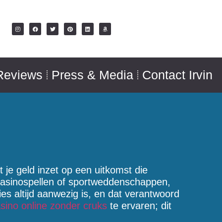
Reviews
Press & Media
Contact Irvin
je geld inzet op een uitkomst die
 casinospellen of sportweddenschappen,
ies altijd aanwezig is, en dat verantwoord
sino online zonder cruks
te ervaren; dit