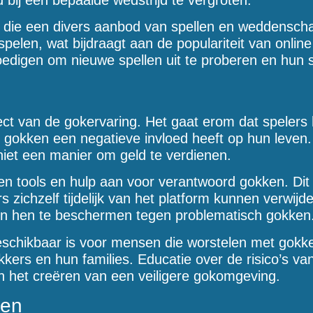
en die een divers aanbod van spellen en weddensc
elen, wat bijdraagt aan de populariteit van onlin
igen om nieuwe spellen uit te proberen en hun sp
ect van de gokervaring. Het gaat erom dat speler
 gokken een negatieve invloed heeft op hun leven. 
iet een manier om geld te verdienen.
en tools en hulp aan voor verantwoord gokken. Dit k
rs zichzelf tijdelijk van het platform kunnen verwij
n hen te beschermen tegen problematisch gokken
schikbaar is voor mensen die worstelen met gokken
kkers en hun families. Educatie over de risico’s 
in het creëren van een veiligere gokomgeving.
ken