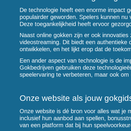
De technologie heeft een enorme impact ge
populairder geworden. Spelers kunnen nu v
Deze toegankelijkheid heeft ervoor gezorg
Naast online gokken zijn er ook innovaties 
videostreaming. Dit biedt een authentieke c
ontwikkelen, en het lijkt erop dat de toekom
Een ander aspect van technologie is de i
Gokbedrijven gebruiken deze technologieën 
speelervaring te verbeteren, maar ook om d
Onze website als jouw gokgid
Onze website is dé bron voor alles wat je 
inclusief hun aanbod aan spellen, bonusst
van een platform dat bij hun speelvoorkeur