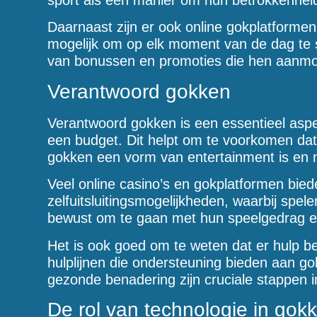
Daarnaast zijn er ook online gokplatform
mogelijk om op elk moment van de dag te sp
van bonussen en promoties die hen aanmoed
Verantwoord gokken
Verantwoord gokken is een essentieel asp
een budget. Dit helpt om te voorkomen dat
gokken een vorm van entertainment is en n
Veel online casino’s en gokplatformen bied
zelfuitsluitingsmogelijkheden, waarbij spele
bewust om te gaan met hun speelgedrag e
Het is ook goed om te weten dat er hulp be
hulplijnen die ondersteuning bieden aan go
gezonde benadering zijn cruciale stappen 
De rol van technologie in gok