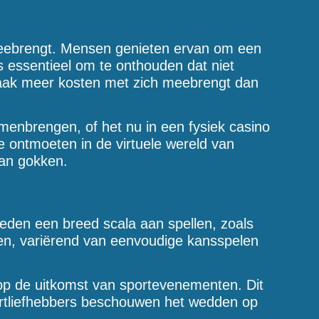
 meebrengt. Mensen genieten ervan om een
s essentieel om te onthouden dat niet
n vaak meer kosten met zich meebrengt dan
enbrengen, of het nu in een fysiek casino
 ontmoeten in de virtuele wereld van
van gokken.
ieden een breed scala aan spellen, zoals
ken, variërend van eenvoudige kansspelen
 op de uitkomst van sportevenementen. Dit
portliefhebbers beschouwen het wedden op