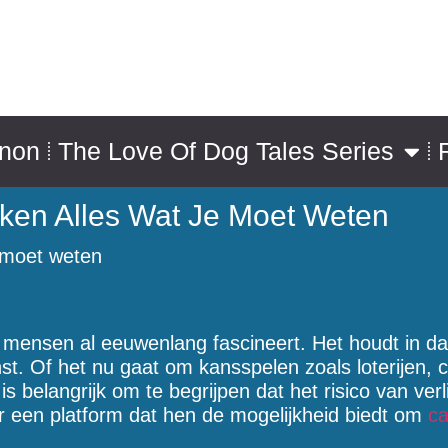
nnon
The Love Of Dog Tales Series
ken Alles Wat Je Moet Weten
e moet weten
mensen al eeuwenlang fascineert. Het houdt in dat 
st. Of het nu gaat om kansspelen zoals loterijen,
 belangrijk om te begrijpen dat het risico van verl
or een platform dat hen de mogelijkheid biedt om
ca