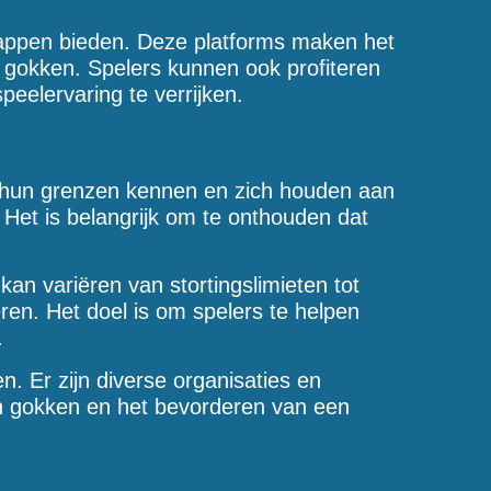
happen bieden. Deze platforms maken het
e gokken. Spelers kunnen ook profiteren
eelervaring te verrijken.
s hun grenzen kennen en zich houden aan
Het is belangrijk om te onthouden dat
an variëren van stortingslimieten tot
deren. Het doel is om spelers te helpen
.
. Er zijn diverse organisaties en
van gokken en het bevorderen van een