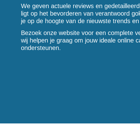
We geven actuele reviews en gedetailleerde
ligt op het bevorderen van verantwoord g
je op de hoogte van de nieuwste trends en 
Bezoek onze website voor een complete verg
wij helpen je graag om jouw ideale online ca
ondersteunen.