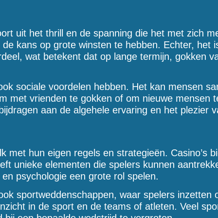
rt uit het thrill en de spanning die het met zich
 de kans op grote winsten te hebben. Echter, het i
oordeel, wat betekent dat op lange termijn, gokke
 ook sociale voordelen hebben. Het kan mensen sam
 om met vrienden te gokken of om nieuwe mensen te
 bijdragen aan de algehele ervaring en het plezier 
lk met hun eigen regels en strategieën. Casino’s b
 heeft unieke elementen die spelers kunnen aantrek
 en psychologie een grote rol spelen.
 er ook sportweddenschappen, waar spelers inzetten
inzicht in de sport en de teams of atleten. Veel s
bij een bepaalde wedstrijd te vergroten.