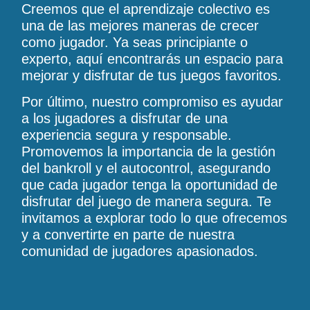
Creemos que el aprendizaje colectivo es
una de las mejores maneras de crecer
como jugador. Ya seas principiante o
experto, aquí encontrarás un espacio para
mejorar y disfrutar de tus juegos favoritos.
Por último, nuestro compromiso es ayudar
a los jugadores a disfrutar de una
experiencia segura y responsable.
Promovemos la importancia de la gestión
del bankroll y el autocontrol, asegurando
que cada jugador tenga la oportunidad de
disfrutar del juego de manera segura. Te
invitamos a explorar todo lo que ofrecemos
y a convertirte en parte de nuestra
comunidad de jugadores apasionados.