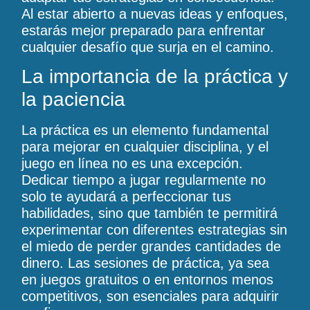
Al estar abierto a nuevas ideas y enfoques,
estarás mejor preparado para enfrentar
cualquier desafío que surja en el camino.
La importancia de la práctica y
la paciencia
La práctica es un elemento fundamental
para mejorar en cualquier disciplina, y el
juego en línea no es una excepción.
Dedicar tiempo a jugar regularmente no
solo te ayudará a perfeccionar tus
habilidades, sino que también te permitirá
experimentar con diferentes estrategias sin
el miedo de perder grandes cantidades de
dinero. Las sesiones de práctica, ya sea
en juegos gratuitos o en entornos menos
competitivos, son esenciales para adquirir