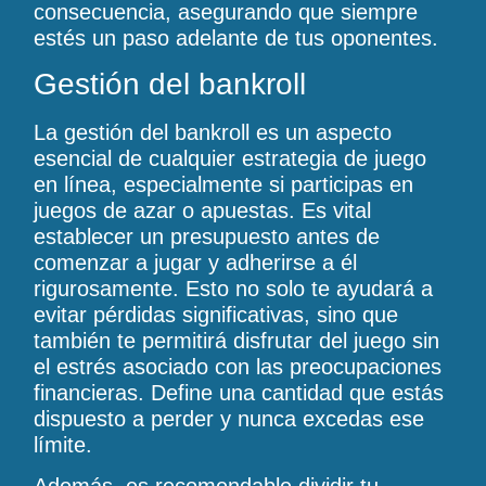
consecuencia, asegurando que siempre
estés un paso adelante de tus oponentes.
Gestión del bankroll
La gestión del bankroll es un aspecto
esencial de cualquier estrategia de juego
en línea, especialmente si participas en
juegos de azar o apuestas. Es vital
establecer un presupuesto antes de
comenzar a jugar y adherirse a él
rigurosamente. Esto no solo te ayudará a
evitar pérdidas significativas, sino que
también te permitirá disfrutar del juego sin
el estrés asociado con las preocupaciones
financieras. Define una cantidad que estás
dispuesto a perder y nunca excedas ese
límite.