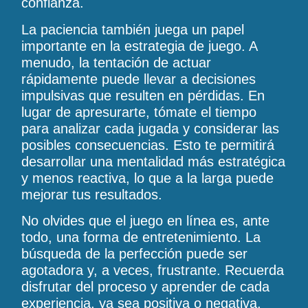
confianza.
La paciencia también juega un papel
importante en la estrategia de juego. A
menudo, la tentación de actuar
rápidamente puede llevar a decisiones
impulsivas que resulten en pérdidas. En
lugar de apresurarte, tómate el tiempo
para analizar cada jugada y considerar las
posibles consecuencias. Esto te permitirá
desarrollar una mentalidad más estratégica
y menos reactiva, lo que a la larga puede
mejorar tus resultados.
No olvides que el juego en línea es, ante
todo, una forma de entretenimiento. La
búsqueda de la perfección puede ser
agotadora y, a veces, frustrante. Recuerda
disfrutar del proceso y aprender de cada
experiencia, ya sea positiva o negativa.