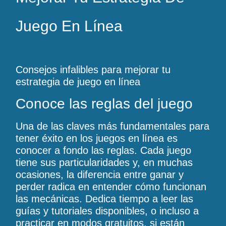
Juego En Línea
Consejos infalibles para mejorar tu
estrategia de juego en línea
Conoce las reglas del juego
Una de las claves más fundamentales para
tener éxito en los juegos en línea es
conocer a fondo las reglas. Cada juego
tiene sus particularidades y, en muchas
ocasiones, la diferencia entre ganar y
perder radica en entender cómo funcionan
las mecánicas. Dedica tiempo a leer las
guías y tutoriales disponibles, o incluso a
practicar en modos gratuitos, si están