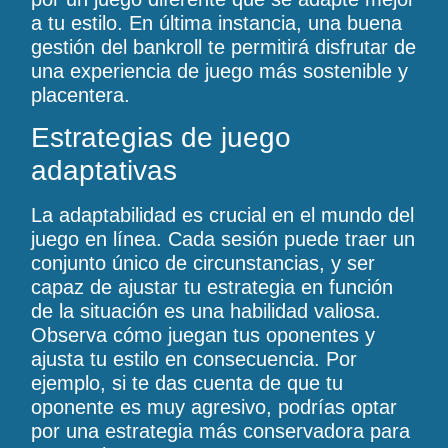
a tu estilo. En última instancia, una buena
gestión del bankroll te permitirá disfrutar de
una experiencia de juego más sostenible y
placentera.
Estrategias de juego
adaptativas
La adaptabilidad es crucial en el mundo del
juego en línea. Cada sesión puede traer un
conjunto único de circunstancias, y ser
capaz de ajustar tu estrategia en función
de la situación es una habilidad valiosa.
Observa cómo juegan tus oponentes y
ajusta tu estilo en consecuencia. Por
ejemplo, si te das cuenta de que tu
oponente es muy agresivo, podrías optar
por una estrategia más conservadora para