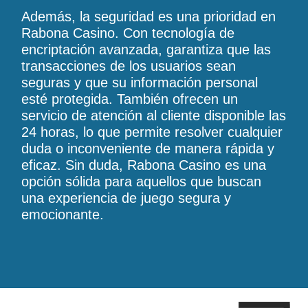
Además, la seguridad es una prioridad en
Rabona Casino. Con tecnología de
encriptación avanzada, garantiza que las
transacciones de los usuarios sean
seguras y que su información personal
esté protegida. También ofrecen un
servicio de atención al cliente disponible las
24 horas, lo que permite resolver cualquier
duda o inconveniente de manera rápida y
eficaz. Sin duda, Rabona Casino es una
opción sólida para aquellos que buscan
una experiencia de juego segura y
emocionante.