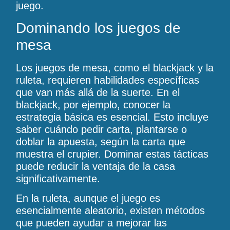
juego.
Dominando los juegos de
mesa
Los juegos de mesa, como el blackjack y la
ruleta, requieren habilidades específicas
que van más allá de la suerte. En el
blackjack, por ejemplo, conocer la
estrategia básica es esencial. Esto incluye
saber cuándo pedir carta, plantarse o
doblar la apuesta, según la carta que
muestra el crupier. Dominar estas tácticas
puede reducir la ventaja de la casa
significativamente.
En la ruleta, aunque el juego es
esencialmente aleatorio, existen métodos
que pueden ayudar a mejorar las