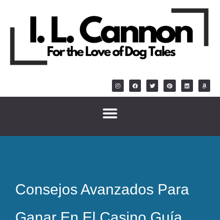
Consejos Avanzados Para
Ganar En El Casino Guía