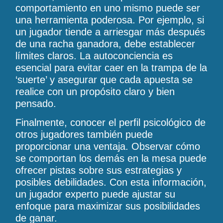
comportamiento en uno mismo puede ser
una herramienta poderosa. Por ejemplo, si
un jugador tiende a arriesgar más después
de una racha ganadora, debe establecer
límites claros. La autoconciencia es
esencial para evitar caer en la trampa de la
‘suerte’ y asegurar que cada apuesta se
realice con un propósito claro y bien
pensado.
Finalmente, conocer el perfil psicológico de
otros jugadores también puede
proporcionar una ventaja. Observar cómo
se comportan los demás en la mesa puede
ofrecer pistas sobre sus estrategias y
posibles debilidades. Con esta información,
un jugador experto puede ajustar su
enfoque para maximizar sus posibilidades
de ganar.