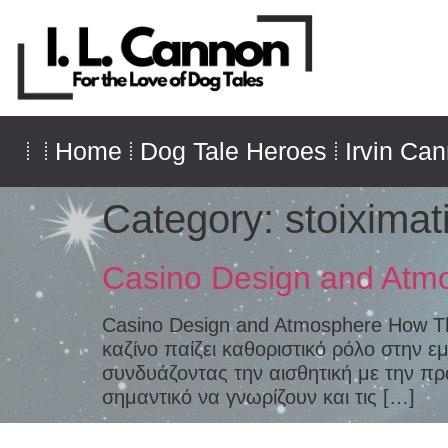
Home
Dog Tale Heroes
Irvin Ca
Category:
stoiximat
Casino Design and Atmo
Casino Design and Atmosphere How Th
καζίνο παίζει καθοριστικό ρόλο στην εμ
συνδυάζοντας την αισθητική με την πρακ
σημαντικό να γνωρίζουν και τις […]