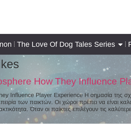
nnon
The Love Of Dog Tales Series
ikes
sphere How They Influence Pl
ey Influence Player Experience Η σημασία της σχ
πειρία των παικτών. Οι χώροι πρέπει να είναι καλαί
τικότητα. Όταν οι παίκτες επιλέγουν τις καλύτερες