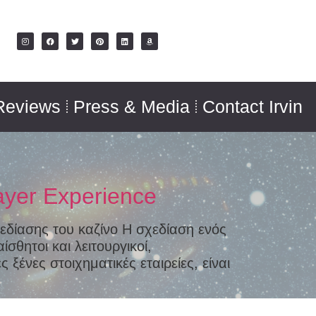
Reviews
Press & Media
Contact Irvin
ayer Experience
εδίασης του καζίνο Η σχεδίαση ενός
σθητοι και λειτουργικοί,
 ξένες στοιχηματικές εταιρείες, είναι