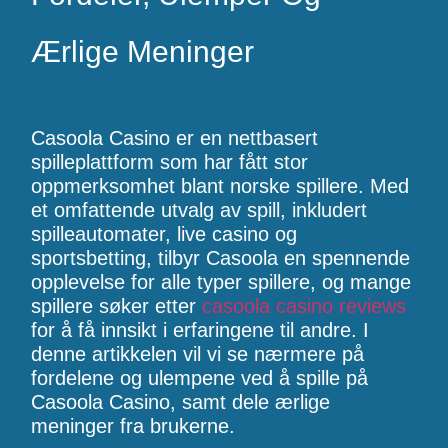
Ærlige Meninger
Casoola Casino er en nettbasert
spilleplattform som har fått stor
oppmerksomhet blant norske spillere. Med
et omfattende utvalg av spill, inkludert
spilleautomater, live casino og
sportsbetting, tilbyr Casoola en spennende
opplevelse for alle typer spillere, og mange
spillere søker etter
casoola casino reviews
for å få innsikt i erfaringene til andre. I
denne artikkelen vil vi se nærmere på
fordelene og ulempene ved å spille på
Casoola Casino, samt dele ærlige
meninger fra brukerne.