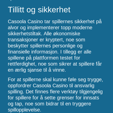
Tillitt og sikkerhet
Casoola Casino tar spillernes sikkerhet på
alvor og implementerer topp moderne
sikkerhetstiltak. Alle økonomiske
transaksjoner er kryptert, noe som
beskytter spillernes personlige og
finansielle informasjon. I tillegg er alle
spillene på plattformen testet for
rettferdighet, noe som sikrer at spillere får
en ærlig sjanse til å vinne.
For at spillerne skal kunne føle seg trygge,
oppfordrer Casoola Casino til ansvarlig
spilling. Det finnes flere verktøy tilgjengelig
for spillere for å sette grenser for innsats
og tap, noe som bidrar til en tryggere
spillopplevelse.