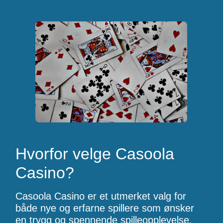
Hvorfor velge Casoola
Casino?
Casoola Casino er et utmerket valg for
både nye og erfarne spillere som ønsker
en trygg og spennende spilleopplevelse.