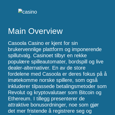
Main Overview
Casoola Casino er kjent for sin
brukervennlige plattform og imponerende
spillutvalg. Casinoet tilbyr en rekke
populære spilleautomater, bordspill og live
dealer-alternativer. En av de store
fordelene med Casoola er deres fokus på å
imøtekomme norske spillere, som også
inkluderer tilpassede betalingsmetoder som
Revolut og kryptovalutaer som Bitcoin og
Ethereum. I tillegg presenterer de
attraktive bonusordninger, noe som gjør
det mer fristende å registrere seg og