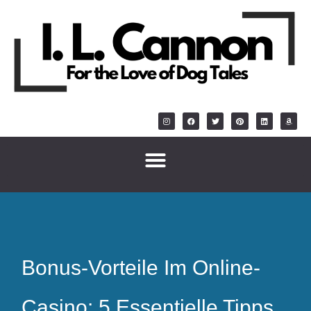
Bonus-Vorteile Im Online-
Casino: 5 Essentielle Tipps