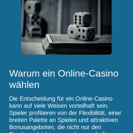
Warum ein Online-Casino
wählen
Die Entscheidung für ein Online-Casino
kann auf viele Weisen vorteilhaft sein.
Spieler profitieren von der Flexibilität, einer
breiten Palette an Spielen und attraktiven
Bonusangeboten, die nicht nur den