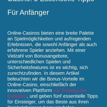
Für Anfänger
Online-Casinos bieten eine breite Palette
an Spielmöglichkeiten und aufregenden
Erlebnissen, die sowohl Anfänger als auch
erfahrene Spieler anziehen. Mit einer
Vielzahl von Bonusangebote,
unterschiedlichen Spielen und
Sicherheitsfeatures ist es wichtig, sich
zurechtzufinden. In diesem Artikel
beleuchten wir die Bonus-Vorteile im
Online-Casino, einschließlich der
innovativen Plattform
Ice Fishing Live
Evolution
, und geben fünf essentielle Tipps
für Einsteiger, um das Beste aus ihren