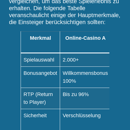
vergleichen, um das beste Spielerlebnis zu
erhalten. Die folgende Tabelle
veranschaulicht einige der Hauptmerkmale,
die Einsteiger berücksichtigen sollten:
Merkmal
Online-Casino A
Onlin
Casin
Spielauswahl
2.000+
1.500+
Bonusangebot
Willkommensbonus
50
100%
Freispi
RTP (Return
Bis zu 96%
Bis zu
to Player)
95%
Sicherheit
Verschlüsselung
Standa
Sicherh