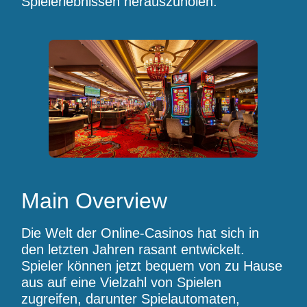
Spielerlebnissen herauszuholen.
Main Overview
Die Welt der Online-Casinos hat sich in
den letzten Jahren rasant entwickelt.
Spieler können jetzt bequem von zu Hause
aus auf eine Vielzahl von Spielen
zugreifen, darunter Spielautomaten,