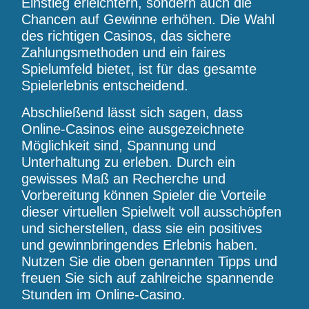
Einstieg erleichtern, sondern auch die
Chancen auf Gewinne erhöhen. Die Wahl
des richtigen Casinos, das sichere
Zahlungsmethoden und ein faires
Spielumfeld bietet, ist für das gesamte
Spielerlebnis entscheidend.
Abschließend lässt sich sagen, dass
Online-Casinos eine ausgezeichnete
Möglichkeit sind, Spannung und
Unterhaltung zu erleben. Durch ein
gewisses Maß an Recherche und
Vorbereitung können Spieler die Vorteile
dieser virtuellen Spielwelt voll ausschöpfen
und sicherstellen, dass sie ein positives
und gewinnbringendes Erlebnis haben.
Nutzen Sie die oben genannten Tipps und
freuen Sie sich auf zahlreiche spannende
Stunden im Online-Casino.