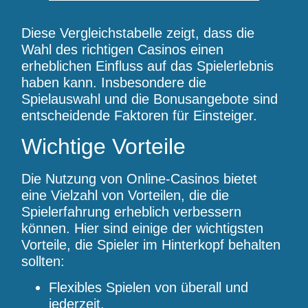
Diese Vergleichstabelle zeigt, dass die
Wahl des richtigen Casinos einen
erheblichen Einfluss auf das Spielerlebnis
haben kann. Insbesondere die
Spielauswahl und die Bonusangebote sind
entscheidende Faktoren für Einsteiger.
Wichtige Vorteile
Die Nutzung von Online-Casinos bietet
eine Vielzahl von Vorteilen, die die
Spielerfahrung erheblich verbessern
können. Hier sind einige der wichtigsten
Vorteile, die Spieler im Hinterkopf behalten
sollten:
Flexibles Spielen von überall und
jederzeit.