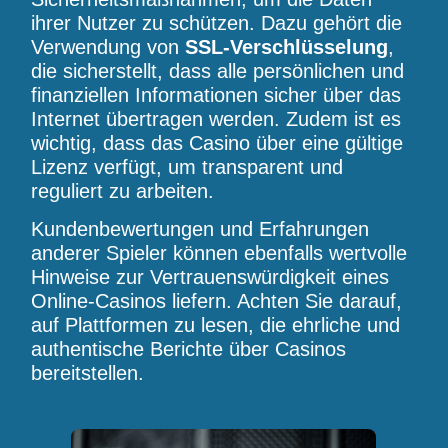
ihrer Nutzer zu schützen. Dazu gehört die
Verwendung von
SSL-Verschlüsselung
,
die sicherstellt, dass alle persönlichen und
finanziellen Informationen sicher über das
Internet übertragen werden. Zudem ist es
wichtig, dass das Casino über eine gültige
Lizenz verfügt, um transparent und
reguliert zu arbeiten.
Kundenbewertungen und Erfahrungen
anderer Spieler können ebenfalls wertvolle
Hinweise zur Vertrauenswürdigkeit eines
Online-Casinos liefern. Achten Sie darauf,
auf Plattformen zu lesen, die ehrliche und
authentische Berichte über Casinos
bereitstellen.