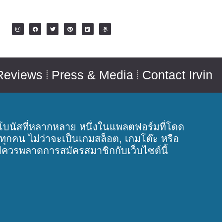
Reviews
Press & Media
Contact Irvin
โบนัสที่หลากหลาย หนึ่งในแพลตฟอร์มที่โดด
ทุกคน ไม่ว่าจะเป็นเกมสล็อต, เกมโต๊ะ หรือ
ควรพลาดการสมัครสมาชิกกับเว็บไซต์นี้