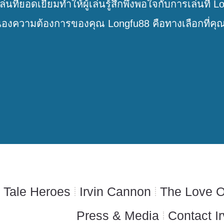
ี่ยอดเยี่ยมทำให้ผู้เล่นรู้สึกพึงพอใจกับการเล่นที่ L
องความต้องการของคุณ Longfu88 คือทางเลือกที่คุ
 Tale Heroes
Irvin Cannon
The Love O
Press & Media
Contact Ir