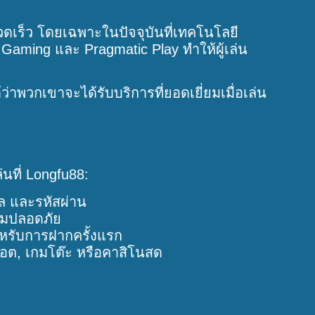
วดเร็ว โดยเฉพาะในปัจจุบันที่เทคโนโลยี
n Gaming และ Pragmatic Play ทำให้ผู้เล่น
่าพวกเขาจะได้รับบริการที่ยอดเยี่ยมเมื่อเล่น
่นที่ Longfu88:
มล และรหัสผ่าน
ามปลอดภัย
ำหรับการฝากครั้งแรก
็อต, เกมโต๊ะ หรือคาสิโนสด