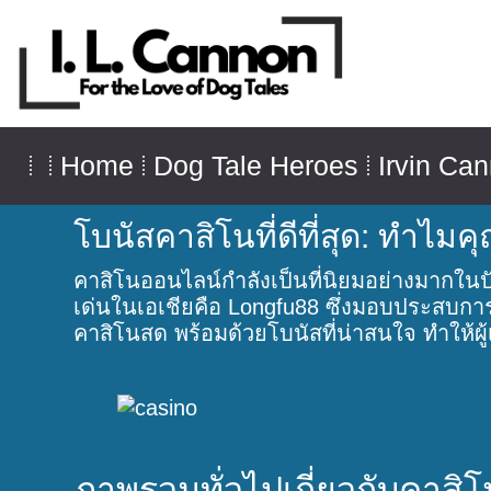
Home
Dog Tale Heroes
Irvin Ca
โบนัสคาสิโนที่ดีที่สุด: ทำไม
คาสิโนออนไลน์กำลังเป็นที่นิยมอย่างมากใน
เด่นในเอเชียคือ Longfu88 ซึ่งมอบประสบการณ
คาสิโนสด พร้อมด้วยโบนัสที่น่าสนใจ ทำให้ผู
ภาพรวมทั่วไปเกี่ยวกับคาสิ