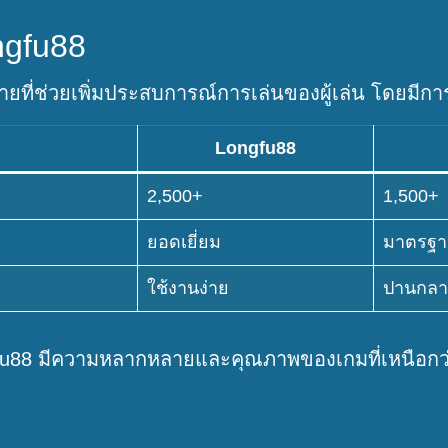
ngfu88
ยที่ช่วยเพิ่มประสบการณ์การเล่นของผู้เล่น โดยมีการ
Longfu88
2,500+
1,500+
ยอดเยี่ยม
มาตรฐ
ใช้งานง่าย
ปานกลา
fu88 มีความหลากหลายและคุณภาพของเกมที่เหนือกว่า 