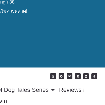
ongfu88
ณไม่ควรพลาด!
f Dog Tales Series
Reviews
vin