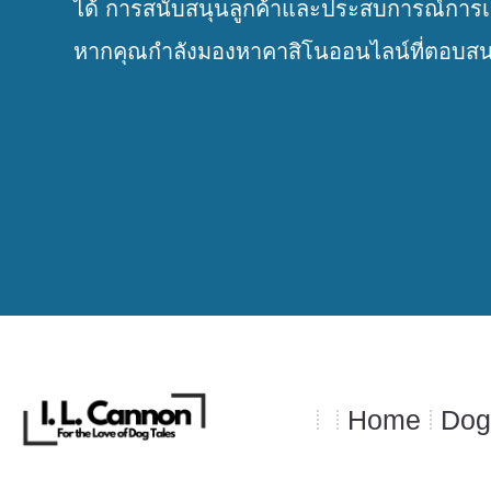
ได้ การสนับสนุนลูกค้าและประสบการณ์การเล่นท
หากคุณกำลังมองหาคาสิโนออนไลน์ที่ตอบสน
Home
Dog