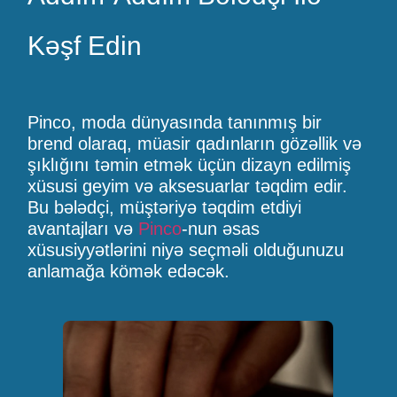
Kəşf Edin
Pinco, moda dünyasında tanınmış bir
brend olaraq, müasir qadınların gözəllik və
şıklığını təmin etmək üçün dizayn edilmiş
xüsusi geyim və aksesuarlar təqdim edir.
Bu bələdçi, müştəriyə təqdim etdiyi
avantajları və
Pinco
-nun əsas
xüsusiyyətlərini niyə seçməli olduğunuzu
anlamağa kömək edəcək.