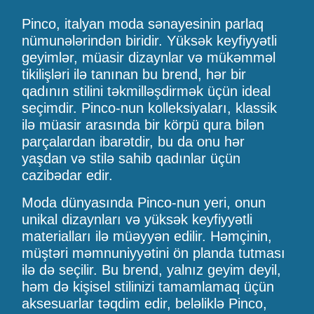
Pinco, italyan moda sənayesinin parlaq
nümunələrindən biridir. Yüksək keyfiyyətli
geyimlər, müasir dizaynlar və mükəmməl
tikilişləri ilə tanınan bu brend, hər bir
qadının stilini təkmilləşdirmək üçün ideal
seçimdir. Pinco-nun kolleksiyaları, klassik
ilə müasir arasında bir körpü qura bilən
parçalardan ibarətdir, bu da onu hər
yaşdan və stilə sahib qadınlar üçün
cazibədar edir.
Moda dünyasında Pinco-nun yeri, onun
unikal dizaynları və yüksək keyfiyyətli
materialları ilə müəyyən edilir. Həmçinin,
müştəri məmnuniyyətini ön planda tutması
ilə də seçilir. Bu brend, yalnız geyim deyil,
həm də kişisel stilinizi tamamlamaq üçün
aksesuarlar təqdim edir, beləliklə Pinco,