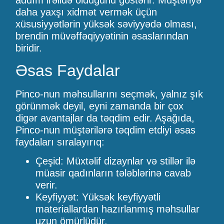
daha yaxşı xidmət vermək üçün
xüsusiyyətlərin yüksək səviyyədə olması,
brendin müvəffəqiyyətinin əsaslarından
biridir.
Əsas Faydalar
Pinco-nun məhsullarını seçmək, yalnız şık
görünmək deyil, eyni zamanda bir çox
digər avantajlar da təqdim edir. Aşağıda,
Pinco-nun müştərilərə təqdim etdiyi əsas
faydaları sıralayırıq:
Çeşid: Müxtəlif dizaynlar və stillər ilə
müasir qadınların tələblərinə cavab
verir.
Keyfiyyət: Yüksək keyfiyyətli
materiallardan hazırlanmış məhsullar
uzun ömürlüdür.