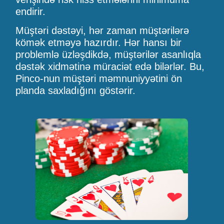
endirir.
Müştəri dəstəyi, hər zaman müştərilərə
kömək etməyə hazırdır. Hər hansı bir
problemlə üzləşdikdə, müştərilər asanlıqla
dəstək xidmətinə müraciət edə bilərlər. Bu,
Pinco-nun müştəri məmnuniyyətini ön
planda saxladığını göstərir.