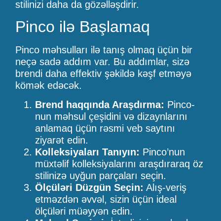
stilinizi daha da gözəlləşdirir.
Pinco ilə Başlamaq
Pinco məhsulları ilə tanış olmaq üçün bir
neçə sadə addım var. Bu addımlar, sizə
brendi daha effektiv şəkildə kəşf etməyə
kömək edəcək.
Brend haqqında Araşdırma:
Pinco-
nun məhsul çeşidini və dizaynlarını
anlamaq üçün rəsmi veb saytını
ziyarət edin.
Kolleksiyaları Tanıyın:
Pinco’nun
müxtəlif kolleksiyalarını araşdıraraq öz
stilinizə uyğun parçaları seçin.
Ölçüləri Düzgün Seçin:
Alış-veriş
etməzdən əvvəl, sizin üçün ideal
ölçüləri müəyyən edin.