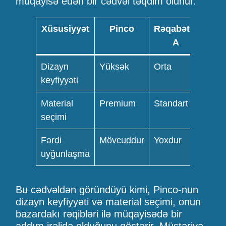
müqayisə edən bir cədvəl təqdim olunur.
Xüsusiyyət
Pinco
Rəqabətçi
Rəq
A
Dizayn
Yüksək
Orta
Yük
keyfiyyəti
Material
Premium
Standart
Orta
seçimi
Fərdi
Mövcuddur
Yoxdur
Möv
uyğunlaşma
Bu cədvəldən göründüyü kimi, Pinco-nun
dizayn keyfiyyəti və material seçimi, onun
bazardakı rəqibləri ilə müqayisədə bir
addım irəlidə olduğunu göstərir. Müştəriyə