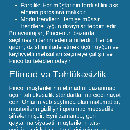
Fərdilik: Hər müştərinin fərdi stilini əks
etdirən parçalara malikdir.
Moda trendləri: Həmişə müasir
trendlərə uyğun dizaynlar təqdim edir.
Bu avantajlar, Pinco-nun bazarda
seçilməsini təmin edən amillərdir. Hər bir
qadın, öz stilini ifadə etmək üçün uyğun və
keyfiyyətli məhsulları seçməyə çalışır və
Pinco bu tələbləri ödəyir.
Etimad və Təhlükəsizlik
Pinco, müştərilərinin etimadını qazanmaq
üçün təhlükəsizlik standartlarına ciddi riayət
edir. Onların veb saytında olan məlumatlar,
müştərilərin gizliliyini qorumaq məqsədilə
şifrələnmişdir. Eyni zamanda, geri
qaytarma siyasəti, müştərilərin alış-
verişində risk hiss etmələrini minimuma