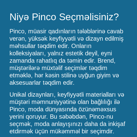
Niyə Pinco Seçməlisiniz?
Pinco, müasir qadınların tələblərinə cavab
verən, yüksək keyfiyyətli və dizayn edilmiş
məhsullar təqdim edir. Onların
kolleksiyaları, yalnız estetik deyil, eyni
zamanda rahatlıq da təmin edir. Brend,
müştərilərə müxtəlif seçimlər təqdim
etməklə, hər kəsin stilinə uyğun giyim və
aksesuarlar təqdim edir.
Unikal dizaynları, keyfiyyətli materialları və
müştəri məmnuniyyətinə olan bağlılığı ilə
Pinco, moda dünyasında özünəməxsus
yerini qoruyur. Bu səbəbdən, Pinco-nu
seçmək, moda anlayışınızı daha da inkişaf
etdirmək üçün mükəmməl bir seçimdir.