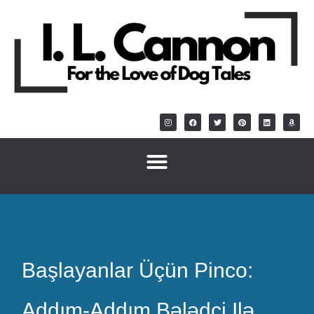
Başlayanlar Üçün Pinco:
Addım-Addım Bələdçi Ilə