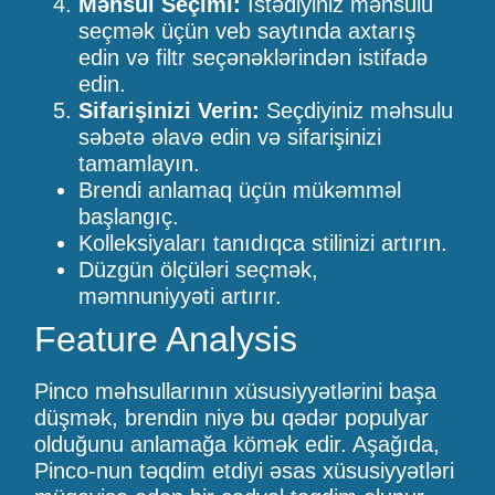
Məhsul Seçimi:
İstədiyiniz məhsulu
seçmək üçün veb saytında axtarış
edin və filtr seçənəklərindən istifadə
edin.
Sifarişinizi Verin:
Seçdiyiniz məhsulu
səbətə əlavə edin və sifarişinizi
tamamlayın.
Brendi anlamaq üçün mükəmməl
başlangıç.
Kolleksiyaları tanıdıqca stilinizi artırın.
Düzgün ölçüləri seçmək,
məmnuniyyəti artırır.
Feature Analysis
Pinco məhsullarının xüsusiyyətlərini başa
düşmək, brendin niyə bu qədər populyar
olduğunu anlamağa kömək edir. Aşağıda,
Pinco-nun təqdim etdiyi əsas xüsusiyyətləri