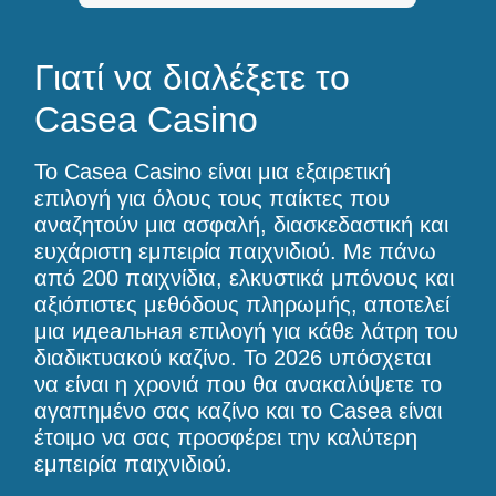
Γιατί να διαλέξετε το
Casea Casino
Το Casea Casino είναι μια εξαιρετική
επιλογή για όλους τους παίκτες που
αναζητούν μια ασφαλή, διασκεδαστική και
ευχάριστη εμπειρία παιχνιδιού. Με πάνω
από 200 παιχνίδια, ελκυστικά μπόνους και
αξιόπιστες μεθόδους πληρωμής, αποτελεί
μια идеальная επιλογή για κάθε λάτρη του
διαδικτυακού καζίνο. Το 2026 υπόσχεται
να είναι η χρονιά που θα ανακαλύψετε το
αγαπημένο σας καζίνο και το Casea είναι
έτοιμο να σας προσφέρει την καλύτερη
εμπειρία παιχνιδιού.