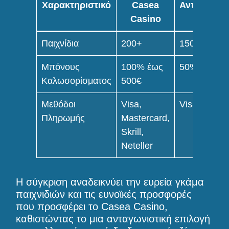
Χαρακτηριστικό
Casea
Ανταγωνισ
Casino
A
Παιχνίδια
200+
150+
Μπόνους
100% έως
50% έως 3
Καλωσορίσματος
500€
Μεθόδοι
Visa,
Visa, PayPa
Πληρωμής
Mastercard,
Skrill,
Neteller
Η σύγκριση αναδεικνύει την ευρεία γκάμα
παιχνιδιών και τις ευνοϊκές προσφορές
που προσφέρει το Casea Casino,
καθιστώντας το μια ανταγωνιστική επιλογή