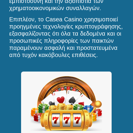
εμπιστοσύνη και την αξιοπιστία των
χρηματοοικονομικών συναλλαγών.
Επιπλέον, το Casea Casino χρησιμοποιεί
προηγμένες τεχνολογίες κρυπτογράφησης,
εξασφαλίζοντας ότι όλα τα δεδομένα και οι
προσωπικές πληροφορίες των παικτών
παραμένουν ασφαλή και προστατευμένα
από τυχόν κακόβουλες επιθέσεις.