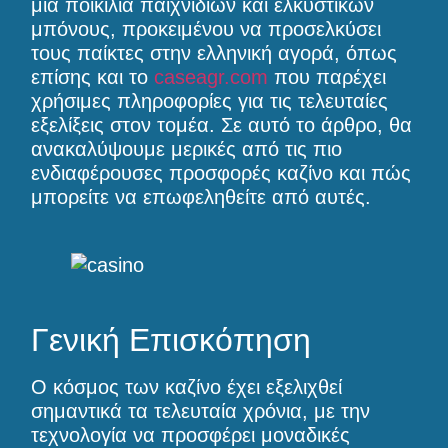
μια ποικιλία παιχνιδιών και ελκυστικών
μπόνους, προκειμένου να προσελκύσει
τους παίκτες στην ελληνική αγορά, όπως
επίσης και το
caseagr.com
που παρέχει
χρήσιμες πληροφορίες για τις τελευταίες
εξελίξεις στον τομέα. Σε αυτό το άρθρο, θα
ανακαλύψουμε μερικές από τις πιο
ενδιαφέρουσες προσφορές καζίνο και πώς
μπορείτε να επωφεληθείτε από αυτές.
Γενική Επισκόπηση
Ο κόσμος των καζίνο έχει εξελιχθεί
σημαντικά τα τελευταία χρόνια, με την
τεχνολογία να προσφέρει μοναδικές