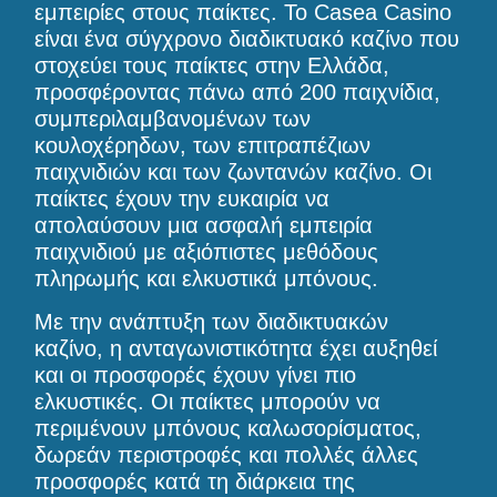
εμπειρίες στους παίκτες. Το Casea Casino
είναι ένα σύγχρονο διαδικτυακό καζίνο που
στοχεύει τους παίκτες στην Ελλάδα,
προσφέροντας πάνω από 200 παιχνίδια,
συμπεριλαμβανομένων των
κουλοχέρηδων, των επιτραπέζιων
παιχνιδιών και των ζωντανών καζίνο. Οι
παίκτες έχουν την ευκαιρία να
απολαύσουν μια ασφαλή εμπειρία
παιχνιδιού με αξιόπιστες μεθόδους
πληρωμής και ελκυστικά μπόνους.
Με την ανάπτυξη των διαδικτυακών
καζίνο, η ανταγωνιστικότητα έχει αυξηθεί
και οι προσφορές έχουν γίνει πιο
ελκυστικές. Οι παίκτες μπορούν να
περιμένουν μπόνους καλωσορίσματος,
δωρεάν περιστροφές και πολλές άλλες
προσφορές κατά τη διάρκεια της